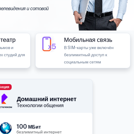
елевидения и сотовой
театр
Мобильная связь
ьмов и
В SIM-карты уже включён
х студий для
безлимитный доступ к
социальным сетям
Акция
Домашний интернет
Технологии общения
100
МБит
безлимитный интернет