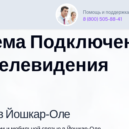
Помощь и поддержка
8 (800) 505-88-41
ема Подключе
телевидения
 в Йошкар-Оле
м и мобильной связью в Йошкар-Оле