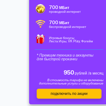
700
МБит
проводной интернет
700
МБит
беспроводной интернет
Игровые бонусы
Леста Игры, VK Play, Фогейм
* Премиум техника и аккаунты
для быстрой прокачки
950
рублей /в месяц
В стоимость тарифа не включены
дополнительные услуги и оборудование
подключить по акции