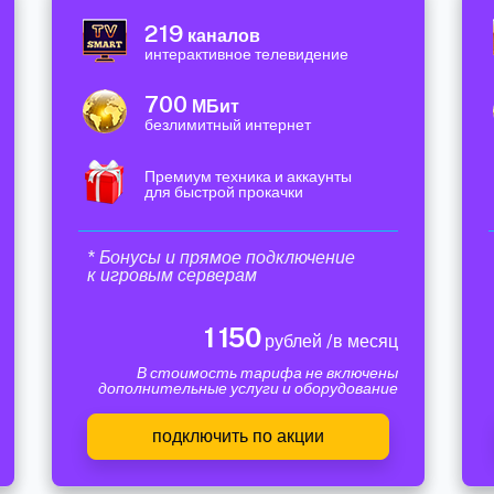
219
каналов
интерактивное телевидение
700
МБит
безлимитный интернет
Премиум техника и аккаунты
для быстрой прокачки
* Бонусы и прямое подключение
к игровым серверам
1 150
рублей /в месяц
В стоимость тарифа не включены
дополнительные услуги и оборудование
подключить по акции