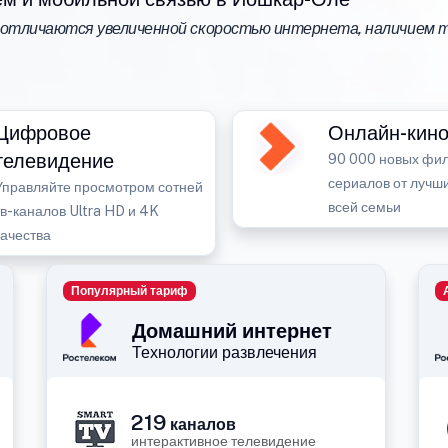
отличаются увеличенной скоростью интернета, наличием т
Цифровое
Онлайн-кино
телевидение
90 000 новых фил
сериалов от лучши
Управляйте просмотром сотней
всей семьи
тв-каналов Ultra HD и 4K
качества
Популярный тариф
Домашний интернет
Технологии развлечения
219
каналов
интерактивное телевидение