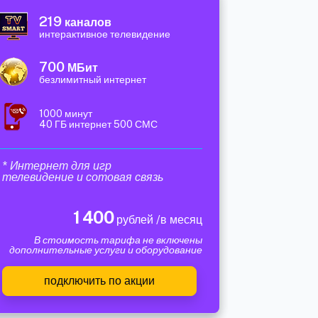
219
каналов
интерактивное телевидение
700
МБит
безлимитный интернет
1000 минут
40 ГБ интернет 500 СМС
* Интернет для игр
телевидение и сотовая связь
1 400
рублей /в месяц
В стоимость тарифа не включены
дополнительные услуги и оборудование
подключить по акции