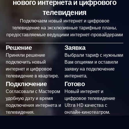
нового интернета и цифрового
телевидения
Подключаем новый интернет и цифровое
телевидение на эксклюзивные тарифные планы,
предоставляемые ведущими интернет-провайдерами
Решение
Заявка
Приняли решение
Выбрали тариф с нужными
подключить новый
Вам опциями и оставили
интернет и цифровое
заявку на подключение
телевидение в квартире.
интернета.
Подключение
Готово
Согласовали с Мастером
Новый интернет и
удобную дату и время
цифровое телевидение
подключения интернета и
Ultra HD качества с
телевидения.
онлайн-кинотеатром.