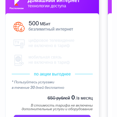
Домашний интернет
технологии доступа
500
МБит
безлимитный интернет
цифровое телевидение
не включено в тариф
мобильная связь
не включена в тариф
по акции выгоднее
* Пользуйтесь услугами
*
в течение 30 дней бесплатно
в
0
650 рублей
/в месяц
В стоимость тарифа не включены
дополнительные услуги и оборудование