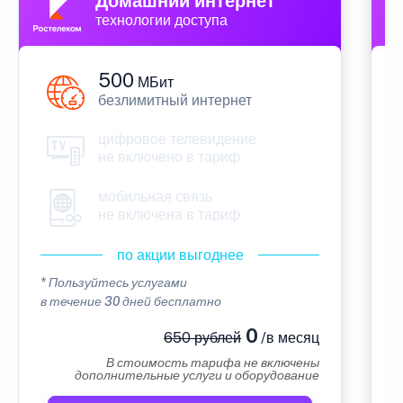
Домашний интернет
технологии доступа
500
МБит
безлимитный интернет
цифровое телевидение
не включено в тариф
мобильная связь
не включена в тариф
по акции выгоднее
* Пользуйтесь услугами
*
в течение 30 дней бесплатно
в
0
650 рублей
/в месяц
В стоимость тарифа не включены
дополнительные услуги и оборудование