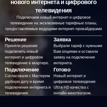
нового интернета и цифрового
телевидения
Подключаем новый интернет и цифровое
телевидение на эксклюзивные тарифные планы,
предоставляемые ведущими интернет-провайдерами
Решение
Заявка
Приняли решение
Выбрали тариф с нужными
подключить новый
Вам опциями и оставили
интернет и цифровое
заявку на подключение
телевидение в квартире.
интернета.
Подключение
Готово
Согласовали с Мастером
Новый интернет и
удобную дату и время
цифровое телевидение
подключения интернета и
Ultra HD качества с
телевидения.
онлайн-кинотеатром.