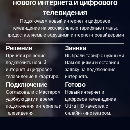
нового интернета и цифрового
телевидения
Подключаем новый интернет и цифровое
телевидение на эксклюзивные тарифные планы,
предоставляемые ведущими интернет-провайдерами
Решение
Заявка
Приняли решение
Выбрали тариф с нужными
подключить новый
Вам опциями и оставили
интернет и цифровое
заявку на подключение
телевидение в квартире.
интернета.
Подключение
Готово
Согласовали с Мастером
Новый интернет и
удобную дату и время
цифровое телевидение
подключения интернета и
Ultra HD качества с
телевидения.
онлайн-кинотеатром.