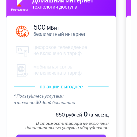
Домашний интернет
технологии доступа
500
МБит
безлимитный интернет
цифровое телевидение
не включено в тариф
мобильная связь
не включена в тариф
по акции выгоднее
* Пользуйтесь услугами
*
в течение 30 дней бесплатно
в
0
650 рублей
/в месяц
В стоимость тарифа не включены
дополнительные услуги и оборудование