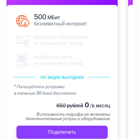
500
МБит
безлимитный интернет
цифровое телевидение
не включено в тариф
мобильная связь
не включена в тариф
по акции выгоднее
* Пользуйтесь услугами
*
в течение 30 дней бесплатно
в
0
650 рублей
/в месяц
В стоимость тарифа не включены
дополнительные услуги и оборудование
Подключить