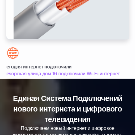
Сегодня интернет подключили
Се
Печорская улица дом 16 подключили Wi-Fi интернет
Пе
Единая Система Подключений
нового интернета и цифрового
телевидения
Подключаем новый интернет и цифровое