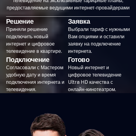
телевидение на эксклюзивные тарифные планы,
предоставляемые ведущими интернет-провайдерами
Решение
Заявка
Приняли решение
Выбрали тариф с нужными
подключить новый
Вам опциями и оставили
интернет и цифровое
заявку на подключение
телевидение в квартире.
интернета.
Подключение
Готово
Согласовали с Мастером
Новый интернет и
удобную дату и время
цифровое телевидение
подключения интернета и
Ultra HD качества с
телевидения.
онлайн-кинотеатром.