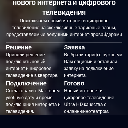
нового интернета и цифрового
телевидения
Подключаем новый интернет и цифровое
телевидение на эксклюзивные тарифные планы,
предоставляемые ведущими интернет-провайдерами
Решение
Заявка
Приняли решение
Выбрали тариф с нужными
подключить новый
Вам опциями и оставили
интернет и цифровое
заявку на подключение
телевидение в квартире.
интернета.
Подключение
Готово
Согласовали с Мастером
Новый интернет и
удобную дату и время
цифровое телевидение
подключения интернета и
Ultra HD качества с
телевидения.
онлайн-кинотеатром.