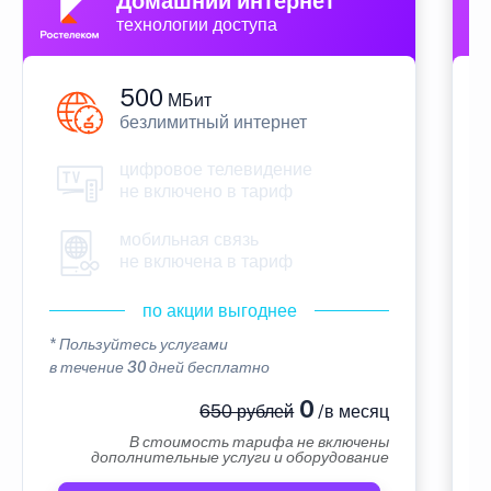
Домашний интернет
технологии доступа
500
МБит
безлимитный интернет
цифровое телевидение
не включено в тариф
мобильная связь
не включена в тариф
по акции выгоднее
* Пользуйтесь услугами
*
в течение 30 дней бесплатно
в
0
650 рублей
/в месяц
В стоимость тарифа не включены
дополнительные услуги и оборудование