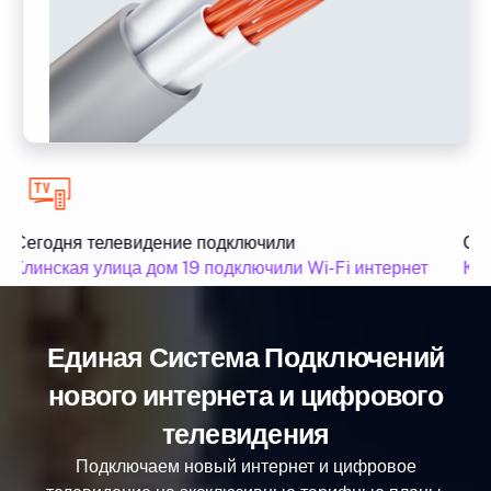
Сегодня телевидение подключили
Сег
Клинская улица дом 19 подключили Wi-Fi интернет
Кли
Единая Система Подключений
нового интернета и цифрового
телевидения
Подключаем новый интернет и цифровое