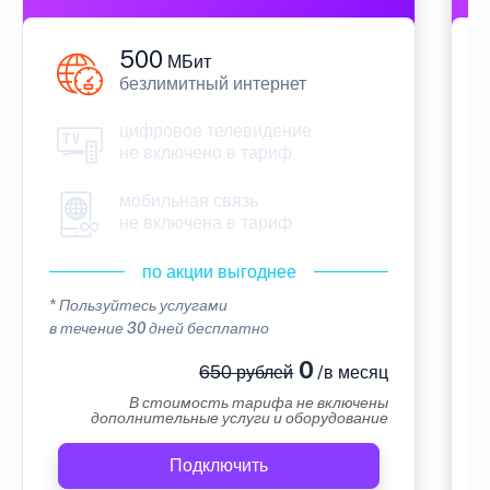
500
МБит
безлимитный интернет
цифровое телевидение
не включено в тариф
мобильная связь
не включена в тариф
по акции выгоднее
* Пользуйтесь услугами
*
в течение 30 дней бесплатно
в
0
650 рублей
/в месяц
В стоимость тарифа не включены
дополнительные услуги и оборудование
Подключить