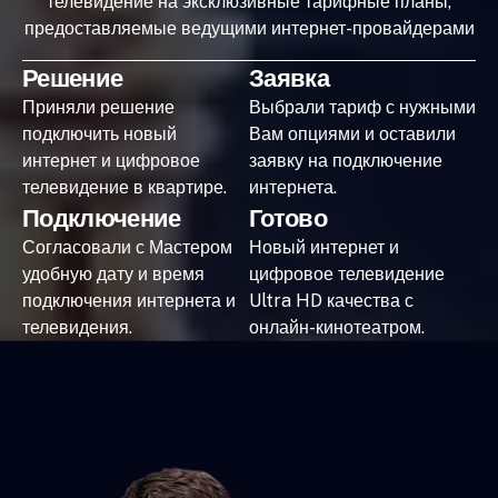
телевидение на эксклюзивные тарифные планы,
предоставляемые ведущими интернет-провайдерами
Решение
Заявка
Приняли решение
Выбрали тариф с нужными
подключить новый
Вам опциями и оставили
интернет и цифровое
заявку на подключение
телевидение в квартире.
интернета.
Подключение
Готово
Согласовали с Мастером
Новый интернет и
удобную дату и время
цифровое телевидение
подключения интернета и
Ultra HD качества с
телевидения.
онлайн-кинотеатром.