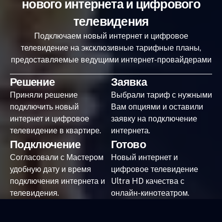
нового интернета и цифрового
телевидения
Подключаем новый интернет и цифровое
телевидение на эксклюзивные тарифные планы,
предоставляемые ведущими интернет-провайдерами
Решение
Заявка
Приняли решение
Выбрали тариф с нужными
подключить новый
Вам опциями и оставили
интернет и цифровое
заявку на подключение
телевидение в квартире.
интернета.
Подключение
Готово
Согласовали с Мастером
Новый интернет и
удобную дату и время
цифровое телевидение
подключения интернета и
Ultra HD качества с
телевидения.
онлайн-кинотеатром.