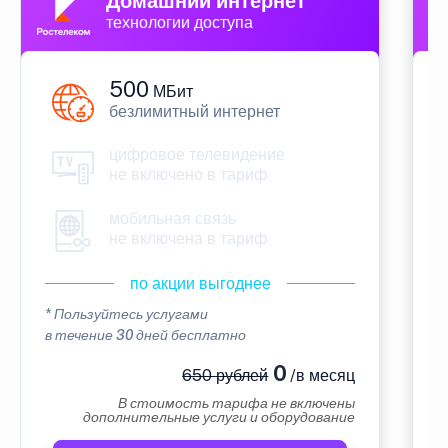
Домашний интернет
технологии доступа
500
МБит
безлимитный интернет
цифровое телевидение
не включено в тариф
мобильная связь
не включена в тариф
по акции выгоднее
* Пользуйтесь услугами
*
в течение 30 дней бесплатно
в
0
650 рублей
/в месяц
В стоимость тарифа не включены
дополнительные услуги и оборудование