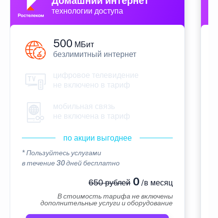
Домашний интернет
технологии доступа
500
МБит
безлимитный интернет
цифровое телевидение
не включено в тариф
мобильная связь
не включена в тариф
по акции выгоднее
* Пользуйтесь услугами
*
в течение 30 дней бесплатно
в
0
650 рублей
/в месяц
В стоимость тарифа не включены
дополнительные услуги и оборудование