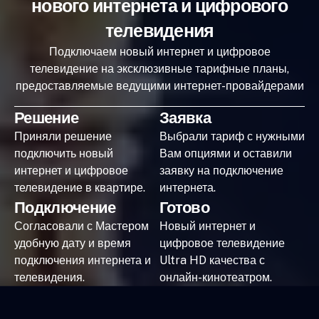
нового интернета и цифрового
телевидения
Подключаем новый интернет и цифровое
телевидение на эксклюзивные тарифные планы,
предоставляемые ведущими интернет-провайдерами
Решение
Заявка
Приняли решение
Выбрали тариф с нужными
подключить новый
Вам опциями и оставили
интернет и цифровое
заявку на подключение
телевидение в квартире.
интернета.
Подключение
Готово
Согласовали с Мастером
Новый интернет и
удобную дату и время
цифровое телевидение
подключения интернета и
Ultra HD качества с
телевидения.
онлайн-кинотеатром.