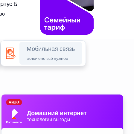
орпус Б
во
Мобильная связь
включено всё нужное
Акция
Домашний интернет
технологии выгоды