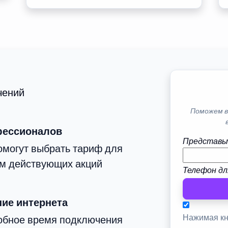
чений
Поможем в
фессионалов
Представь
омогут выбрать тариф для
том действующих акций
Телефон дл
ие интернета
Нажимая кн
добное время подключения