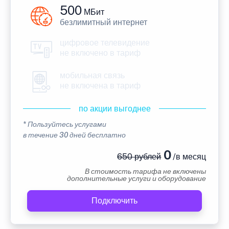
500
МБит
безлимитный интернет
цифровое телевидение
не включено в тариф
мобильная связь
не включена в тариф
по акции выгоднее
* Пользуйтесь услугами
в течение 30 дней бесплатно
0
650 рублей
/в месяц
В стоимость тарифа не включены
дополнительные услуги и оборудование
Подключить