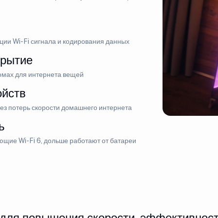
ии Wi-Fi сигнала и кодирования данных
крытие
омах для интернета вещей
ойств
ез потерь скорости домашнего интернета
ь
щие Wi-Fi 6, дольше работают от батареи
 для повышения скорости, эффективност