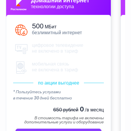
Домашний интернет
технологии доступа
500
МБит
безлимитный интернет
цифровое телевидение
не включено в тариф
мобильная связь
не включена в тариф
по акции выгоднее
* Пользуйтесь услугами
*
в течение 30 дней бесплатно
в
0
650 рублей
/в месяц
В стоимость тарифа не включены
дополнительные услуги и оборудование