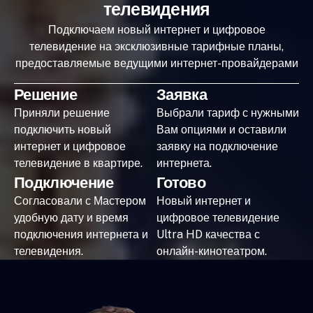
телевидения
Подключаем новый интернет и цифровое
телевидение на эксклюзивные тарифные планы,
предоставляемые ведущими интернет-провайдерами
Решение
Заявка
Приняли решение
Выбрали тариф с нужными
подключить новый
Вам опциями и оставили
интернет и цифровое
заявку на подключение
телевидение в квартире.
интернета.
Подключение
Готово
Согласовали с Мастером
Новый интернет и
удобную дату и время
цифровое телевидение
подключения интернета и
Ultra HD качества с
телевидения.
онлайн-кинотеатром.